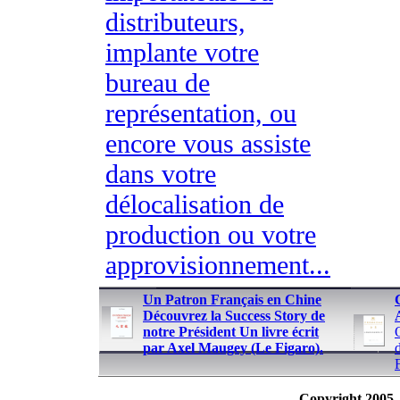
distributeurs,
implante votre
bureau de
représentation, ou
encore vous assiste
dans votre
délocalisation de
production ou votre
approvisionnement...
Un Patron Français en Chine
Découvrez la Success Story de
notre Président Un livre écrit
par Axel Maugey (Le Figaro).
Copyright 2005 -