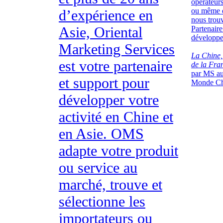
opérateurs
ou même e
d’expérience en
nous trou
Asie, Oriental
Partenaire
développe
Marketing Services
La Chine,
est votre partenaire
de la Fra
par MS au
et support pour
Monde Ch
développer votre
activité en Chine et
en Asie. OMS
adapte votre produit
ou service au
marché, trouve et
sélectionne les
importateurs ou