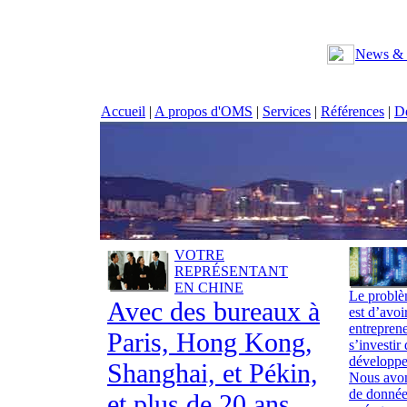
News & 
Accueil
|
A propos d'OMS
|
Services
|
Références
|
Dé
V
OTRE
REPRÉSENTANT
EN CHINE
Le problè
Avec des bureaux à
est d’avoi
entreprene
Paris, Hong Kong,
s’investir
développe
Shanghai, et Pékin,
Nous avon
de données
et plus de 20 ans