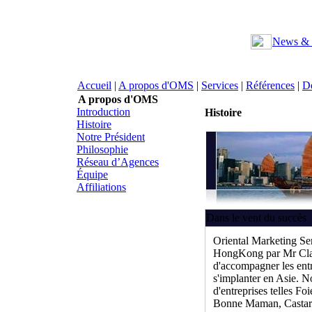
News & 
Accueil
|
A propos d'OMS
|
Services
|
Références
|
Dé
A propos d'OMS
Introduction
Histoire
Histoire
Notre Président
Philosophie
Réseau d’Agences
Équipe
Affiliations
Dans le vent du succès
Oriental Marketing Se
HongKong par Mr Cla
d'accompagner les ent
s'implanter en Asie. 
d'entreprises telles Fo
Bonne Maman, Castarè